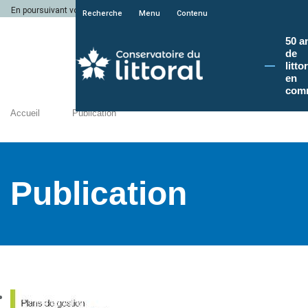
En poursuivant votre navigation sur le site du Conservatoire du littoral, vous a
Recherche
Menu
Contenu
50 a
de
litto
en
com
Accueil
Publication
Publication