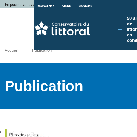
En poursuivant votre navigation sur le site du Conservatoire du littoral, vous a
Recherche
Menu
Contenu
50 a
de
litto
en
com
Accueil
Publication
Publication