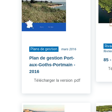
Riva
Plans de gestion
mars 2016
févrie
Plan de gestion Port-
85
aux-Goths-Portmain
-
Té
2016
Télécharger la version .pdf