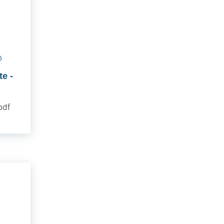
6
te
-
.pdf