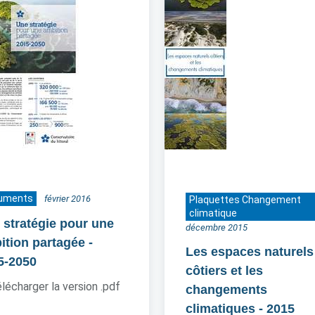
uments
février 2016
Plaquettes Changement
climatique
 stratégie pour une
décembre 2015
ition partagée
-
Les espaces naturels
5-2050
côtiers et les
lécharger la version .pdf
changements
climatiques
- 2015