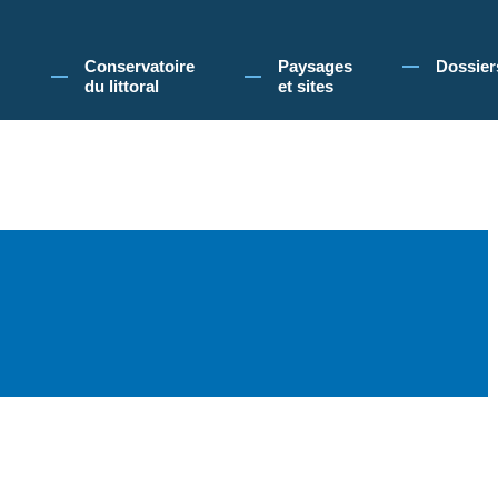
 Conservatoire du littoral, vous acceptez l'utilisation de cookies pour vous propose
Conservatoire
Paysages
Dossier
du littoral
et sites