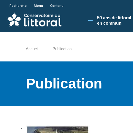
En poursuivant votre navigation sur le site du
Recherche
Menu
Contenu
50 ans de littoral
en commun​
Accueil
Publication
Publication