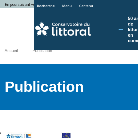
En poursuivant votre navigation sur le site du Conservatoire du littoral, vous a
Recherche
Menu
Contenu
50 a
de
litto
en
com
Accueil
Publication
Publication