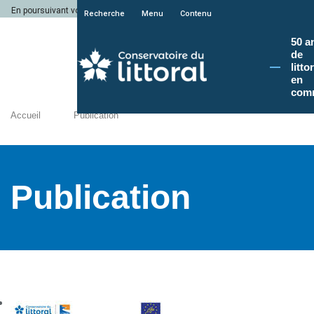
En poursuivant votre navigation sur le site du Conservatoire du littoral, vous a
Recherche
Menu
Contenu
50 a
de
litto
en
com
Accueil
Publication
Publication