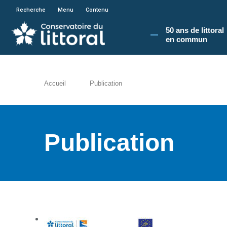
En poursuivant votre navigation sur le site du
Recherche
Menu
Contenu
50 ans de littoral
en commun​
Accueil
Publication
Publication