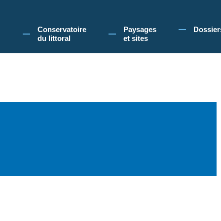
 Conservatoire du littoral, vous acceptez l'utilisation de cookies pour vous propose
Conservatoire
Paysages
Dossier
du littoral
et sites