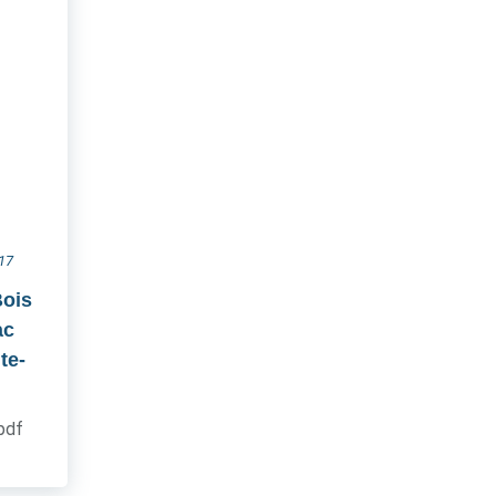
017
Bois
ac
te-
.pdf