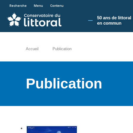
En poursuivant votre navigation sur le site du
Recherche
Menu
Contenu
50 ans de littoral
en commun​
Accueil
Publication
Publication