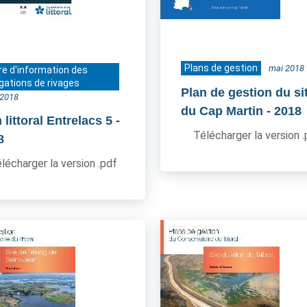
Plans de gestion
mai 2018
re d'information des
gations de rivages
Plan de gestion du si
t 2018
du Cap Martin
- 2018
littoral Entrelacs 5
-
Télécharger la version 
8
lécharger la version .pdf