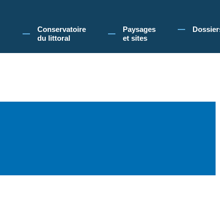
 Conservatoire du littoral, vous acceptez l'utilisation de cookies pour vous propose
Conservatoire
Paysages
Dossier
du littoral
et sites