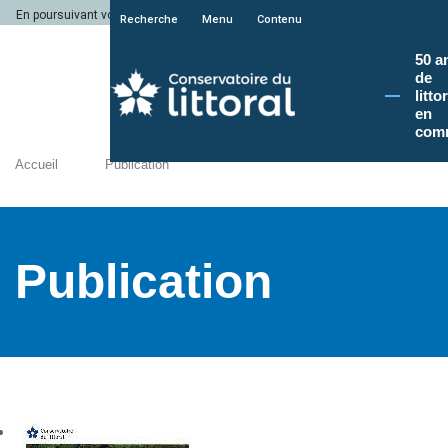
En poursuivant votre navigation sur le site du Conservatoire du littoral, vous a
Recherche
Menu
Contenu
50 a
de
litto
en
com
Accueil
Publication
Publication