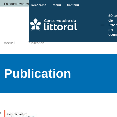
En poursuivant votre navigation sur le site du Conservatoire du littoral, vous a
Recherche
Menu
Contenu
50 a
de
litto
en
com
Accueil
Publication
Publication