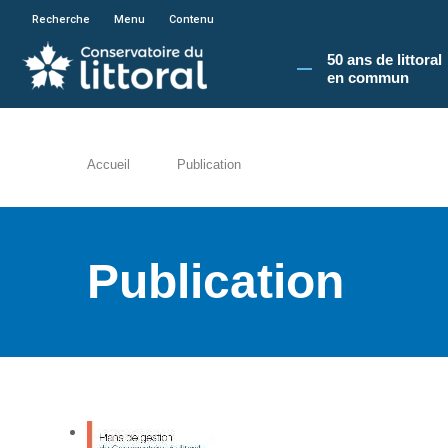
En poursuivant votre navigation sur le site du
Recherche
Menu
Contenu
50 ans de littoral
en commun​
Accueil
Publication
Publication