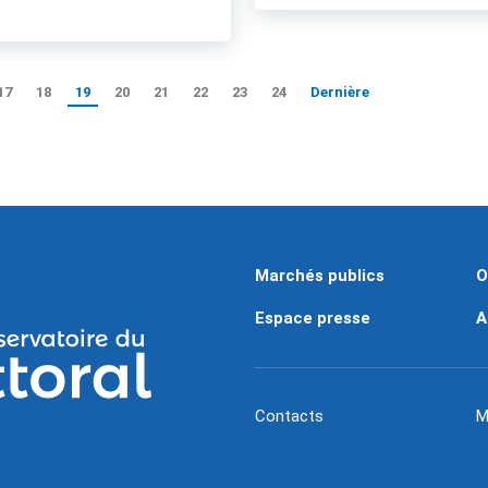
17
18
19
20
21
22
23
24
Dernière
Marchés publics
O
Espace presse
A
Contacts
M