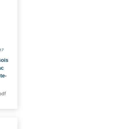
017
Bois
ac
te-
.pdf