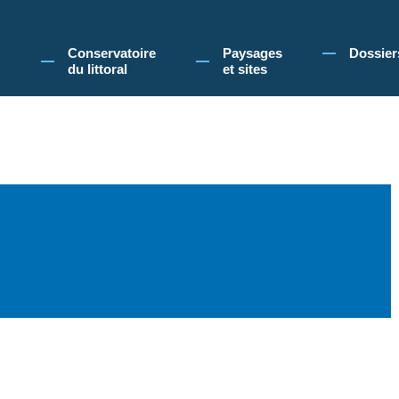
 Conservatoire du littoral, vous acceptez l'utilisation de cookies pour vous propose
Conservatoire
Paysages
Dossier
du littoral
et sites