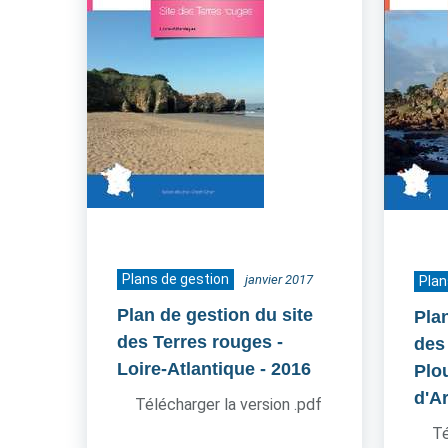
Plans de gestion
janvier 2017
Plan
Plan de gestion du site
Pla
des Terres rouges -
des
Loire-Atlantique
- 2016
Plo
d'A
Télécharger la version .pdf
Té