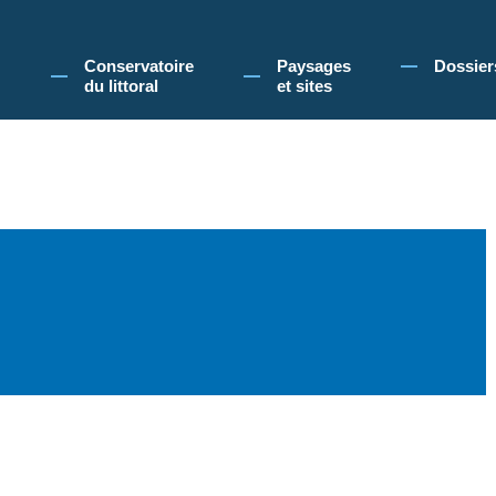
 Conservatoire du littoral, vous acceptez l'utilisation de cookies pour vous propose
Conservatoire
Paysages
Dossier
du littoral
et sites