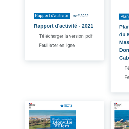
Rapport d'activité
avril 2022
Plan
Rapport d'activité
- 2021
Pla
du 
Télécharger la version .pdf
Mas
Feuilleter en ligne
Dom
Cab
Té
Fe