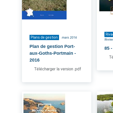
Riva
Plans de gestion
mars 2016
févrie
Plan de gestion Port-
85
aux-Goths-Portmain
-
Té
2016
Télécharger la version .pdf