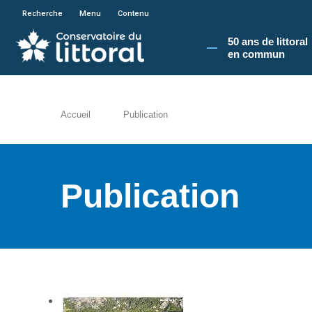
En poursuivant votre navigation sur le site du
Recherche
Menu
Contenu
50 ans de littoral
en commun​
Accueil
Publication
Publication