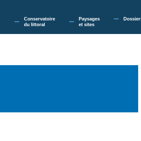
 Conservatoire du littoral, vous acceptez l'utilisation de cookies pour vous propose
Conservatoire
Paysages
Dossier
du littoral
et sites