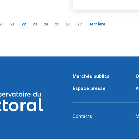
20
21
22
23
24
25
26
27
Dernière
Marchés publics
O
Espace presse
A
Contacts
M