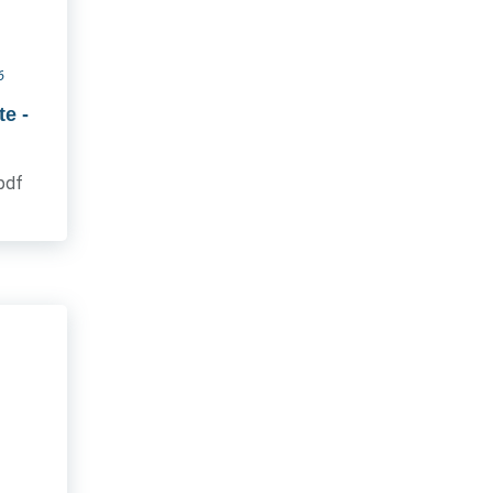
6
te
-
.pdf