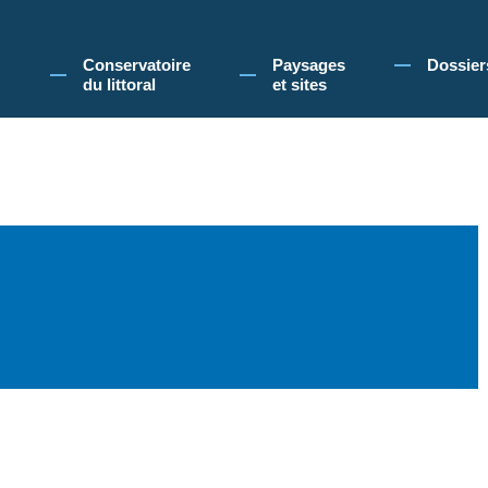
 Conservatoire du littoral, vous acceptez l'utilisation de cookies pour vous propose
Conservatoire
Paysages
Dossier
du littoral
et sites