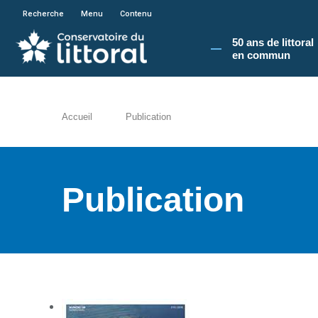
En poursuivant votre navigation sur le site du
Recherche
Menu
Contenu
50 ans de littoral
en commun​
Accueil
Publication
Publication