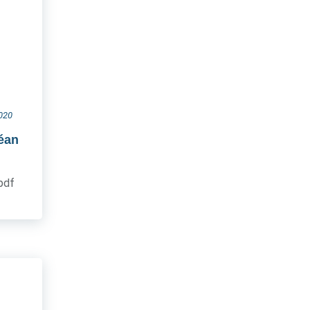
2020
céan
.pdf