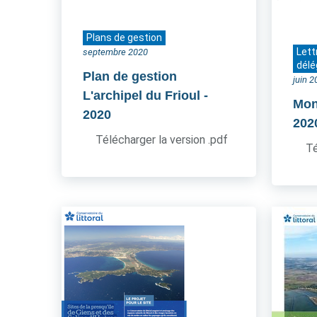
Plans de gestion
Lett
septembre 2020
délé
Plan de gestion
juin 
L'archipel du Frioul
-
Mon
2020
202
Télécharger la version .pdf
Té