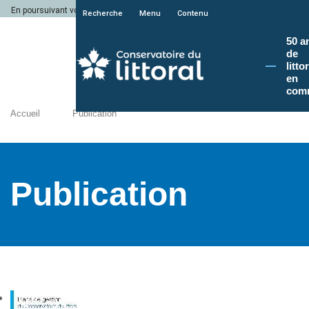
En poursuivant votre navigation sur le site du Conservatoire du littoral, vous a
Recherche
Menu
Contenu
50 a
de
litto
en
com
Accueil
Publication
Publication