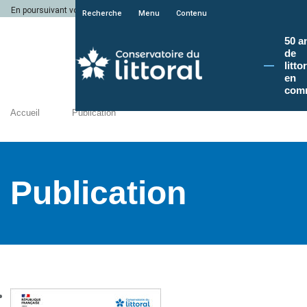
En poursuivant votre navigation sur le site du Conservatoire du littoral, vous a
Recherche
Menu
Contenu
50 a
de
litto
en
com
Accueil
Publication
Publication