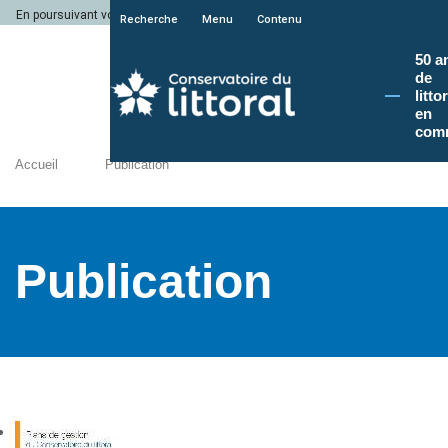
En poursuivant votre navigation sur le site du Conservatoire du littoral, vous a
Recherche
Menu
Contenu
50 a
de
litto
en
com
Accueil
Publication
Publication