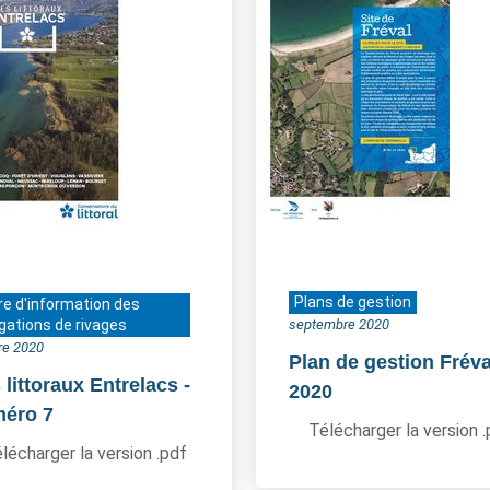
Plans de gestion
re d'information des
gations de rivages
septembre 2020
re 2020
Plan de gestion Fréva
 littoraux Entrelacs
-
2020
éro 7
Télécharger la version 
lécharger la version .pdf