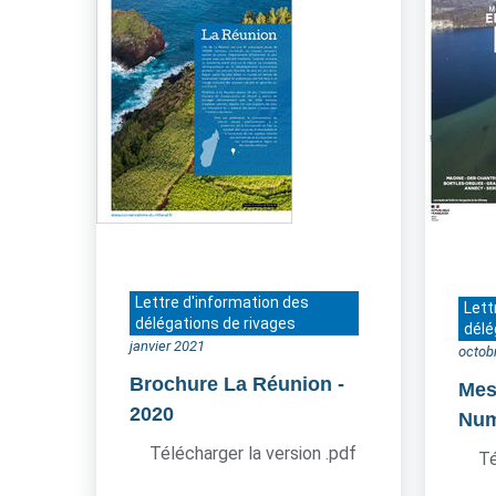
Lettre d'information des
Lett
délégations de rivages
délé
janvier 2021
octob
Brochure La Réunion
-
Mes
2020
Num
Télécharger la version .pdf
Té