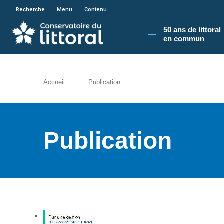
En poursuivant votre navigation sur le site du
Recherche
Menu
Contenu
50 ans de littoral
en commun​
Accueil
Publication
Publication