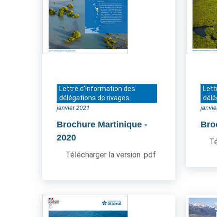
Lettre d'information des
Lett
délégations de rivages
délé
janvier 2021
janvi
Brochure Martinique
-
Bro
2020
Té
Télécharger la version .pdf