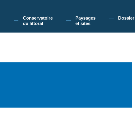
 Conservatoire du littoral, vous acceptez l'utilisation de cookies pour vous propose
Conservatoire
Paysages
Dossier
du littoral
et sites