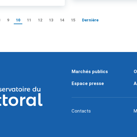
8
9
10
11
12
13
14
15
Dernière
Marchés publics
O
Espace presse
A
Contacts
M