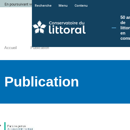
En poursuivant votre navigation sur le site du Conservatoire du littoral, vous a
Recherche
Menu
Contenu
50 a
de
litto
en
com
Accueil
Publication
Publication