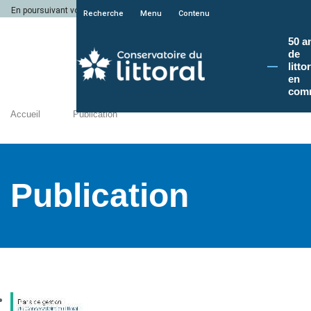
En poursuivant votre navigation sur le site du Conservatoire du littoral, vous a
Recherche
Menu
Contenu
50 a
de
litto
en
com
Accueil
Publication
Publication