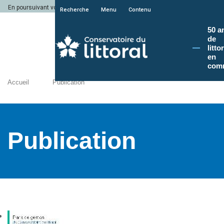
En poursuivant votre navigation sur le site du Conservatoire du littoral, vous a
Recherche
Menu
Contenu
50 a
de
litto
en
com
Accueil
Publication
Publication