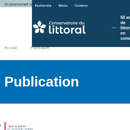
En poursuivant votre navigation sur le site du Conservatoire du littoral, vous a
Recherche
Menu
Contenu
50 a
de
litto
en
com
Accueil
Publication
Publication