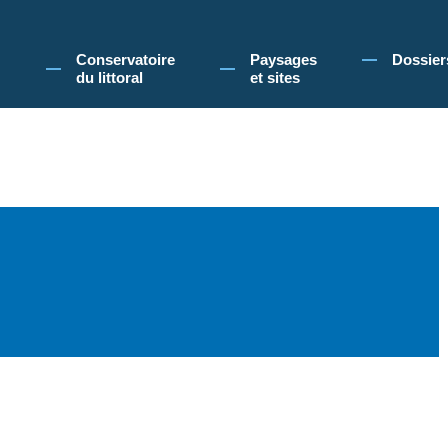
 Conservatoire du littoral, vous acceptez l'utilisation de cookies pour vous propose
Conservatoire
Paysages
Dossier
du littoral
et sites