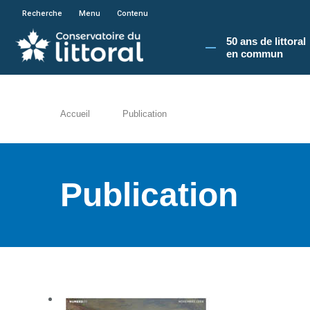
En poursuivant votre navigation sur le site du
Recherche
Menu
Contenu
50 ans de littoral
en commun​
Accueil
Publication
Publication