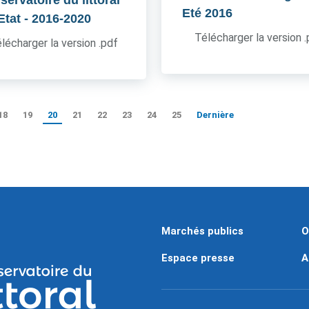
ervatoire du littoral
Eté 2016
'Etat
- 2016-2020
Télécharger la version 
lécharger la version .pdf
18
19
20
21
22
23
24
25
Dernière
Marchés publics
O
Espace presse
A