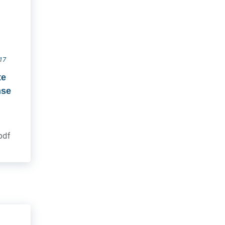
017
te
nse
.pdf