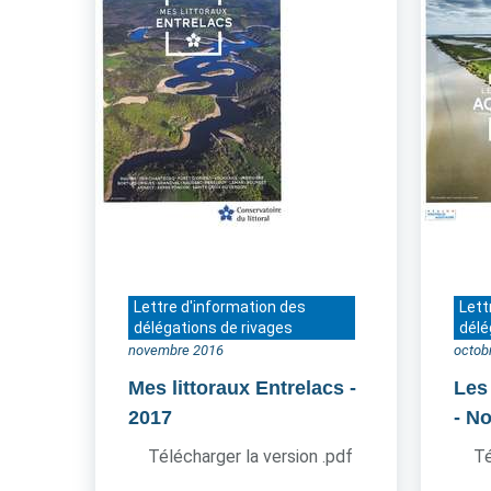
Lettre d'information des
Lett
délégations de rivages
délé
novembre 2016
octob
Mes littoraux Entrelacs
-
Les
2017
- N
Télécharger la version .pdf
Té