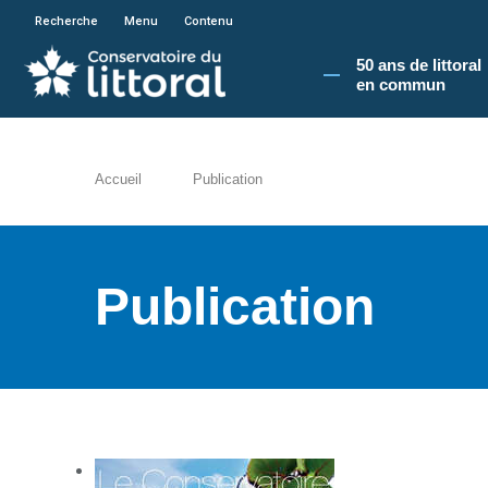
En poursuivant votre navigation sur le site du
Recherche
Menu
Contenu
50 ans de littoral
en commun​
Accueil
Publication
Publication