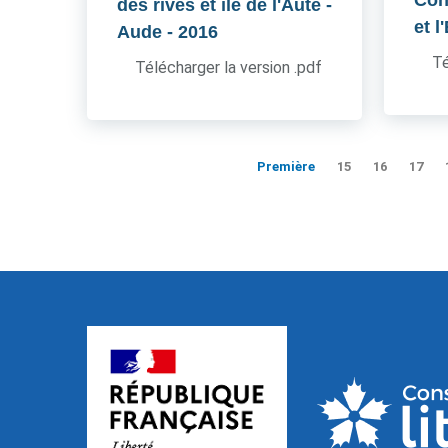
Cons
des rives et île de l'Aute -
et l
Aude
- 2016
Té
Télécharger la version .pdf
Première
15
16
17