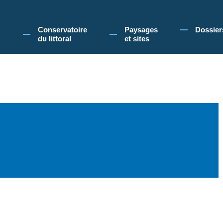
 Conservatoire du littoral, vous acceptez l'utilisation de cookies pour vous propose
Conservatoire
Paysages
Dossier
du littoral
et sites