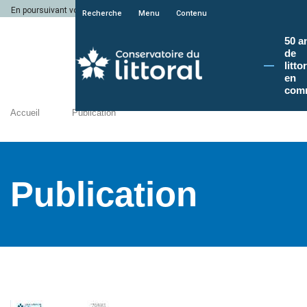
En poursuivant votre navigation sur le site du Conservatoire du littoral, vous a
Recherche
Menu
Contenu
50 a
de
litto
en
com
Accueil
Publication
Publication