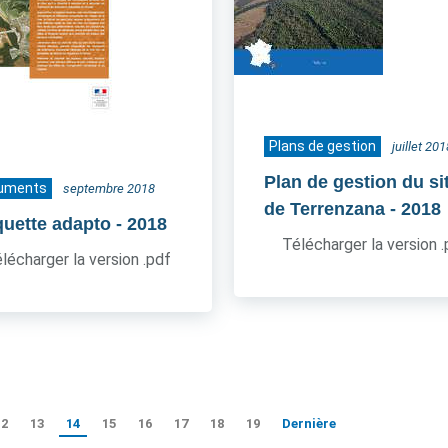
Plans de gestion
juillet 201
Plan de gestion du si
uments
septembre 2018
de Terrenzana
- 2018
quette adapto
- 2018
Télécharger la version 
lécharger la version .pdf
12
13
14
15
16
17
18
19
Dernière