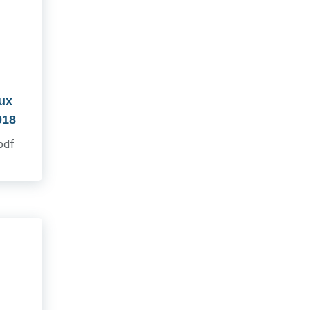
aux
018
.pdf