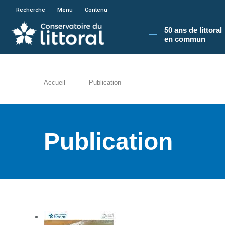
En poursuivant votre navigation sur le site du
Recherche
Menu
Contenu
50 ans de littoral
en commun​
Accueil
Publication
Publication