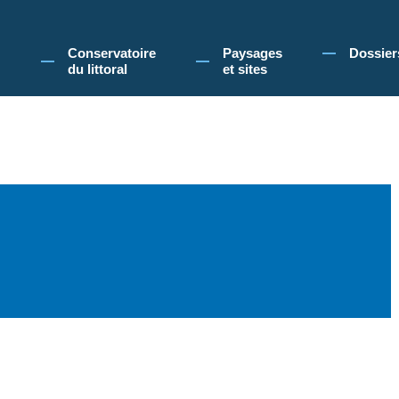
 Conservatoire du littoral, vous acceptez l'utilisation de cookies pour vous propose
Conservatoire
Paysages
Dossier
du littoral
et sites