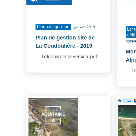
Plans de gestion
janvier 2019
Lett
délé
Plan de gestion site de
novem
La Coudoulière
- 2019
Mon
Télécharger la version .pdf
Alp
Té