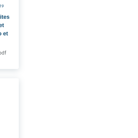
019
ites
et
 et
.pdf