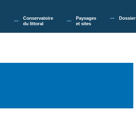
 Conservatoire du littoral, vous acceptez l'utilisation de cookies pour vous propose
Conservatoire
Paysages
Dossier
du littoral
et sites