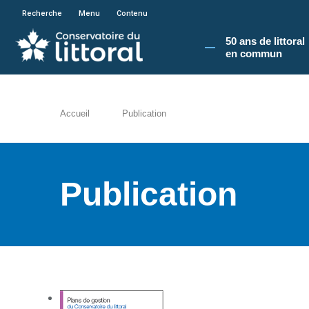
En poursuivant votre navigation sur le site du
Recherche
Menu
Contenu
50 ans de littoral
en commun​
Accueil
Publication
Publication