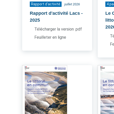
Rapport d'activité
4 p
juillet 2026
Rapport d'activité Lacs
-
Le 
2025
litt
202
Télécharger la version .pdf
Té
Feuilleter en ligne
Fe