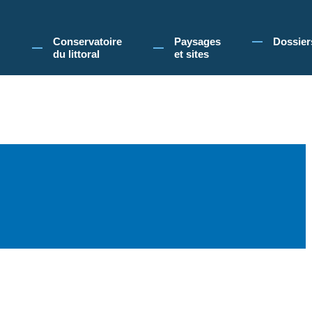
 Conservatoire du littoral, vous acceptez l'utilisation de cookies pour vous propose
Conservatoire
Paysages
Dossier
du littoral
et sites