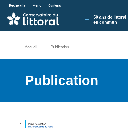
En poursuivant votre navigation sur le site du
Recherche
Menu
Contenu
50 ans de littoral
en commun​
Accueil
Publication
Publication