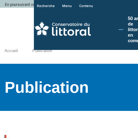
En poursuivant votre navigation sur le site du Conservatoire du littoral, vous a
Recherche
Menu
Contenu
50 a
de
litto
en
com
Accueil
Publication
Publication