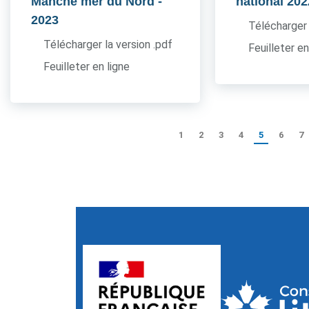
Manche mer du Nord
-
national 202
2023
Télécharger 
Télécharger la version .pdf
Feuilleter en
Feuilleter en ligne
1
2
3
4
5
6
7