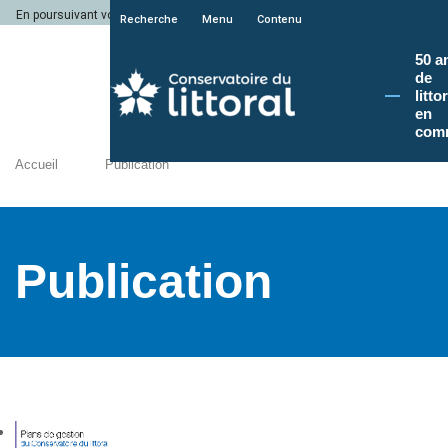
En poursuivant votre navigation sur le site du Conservatoire du littoral, vous a
Recherche
Menu
Contenu
50 a
de
litto
en
com
Accueil
Publication
Publication