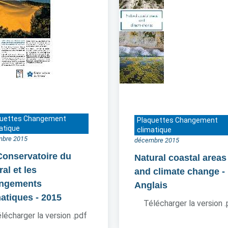
quettes Changement
Plaquettes Changement
atique
climatique
mbre 2015
décembre 2015
Conservatoire du
Natural coastal areas
oral et les
and climate change
-
ngements
Anglais
matiques
- 2015
Télécharger la version 
lécharger la version .pdf