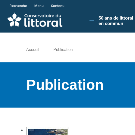
En poursuivant votre navigation sur le site du
Recherche
Menu
Contenu
50 ans de littoral
en commun​
Accueil
Publication
Publication