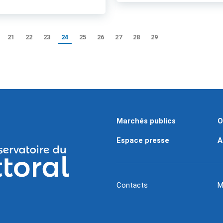
21
22
23
24
25
26
27
28
29
Marchés publics
O
Espace presse
A
Contacts
M