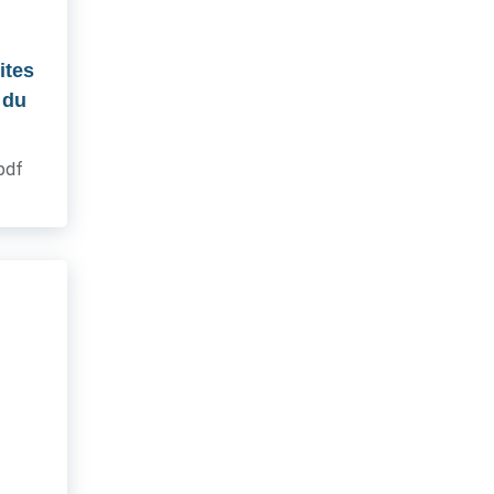
ites
 du
.pdf