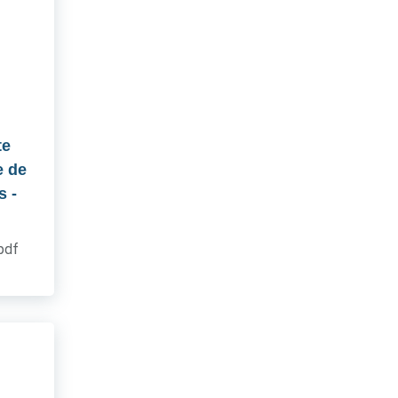
te
e de
s
-
.pdf