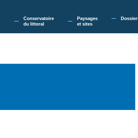
 Conservatoire du littoral, vous acceptez l'utilisation de cookies pour vous propose
Conservatoire
Paysages
Dossier
du littoral
et sites