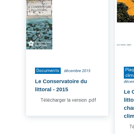
Pla
Documents
décembre 2015
clim
Le Conservatoire du
déce
littoral
- 2015
Le 
litt
Télécharger la version .pdf
cha
cli
Té