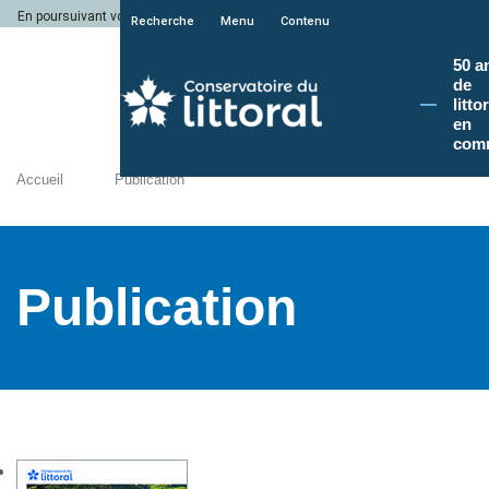
En poursuivant votre navigation sur le site du Conservatoire du littoral, vous a
Recherche
Menu
Contenu
50 a
de
litto
en
com
Accueil
Publication
Publication