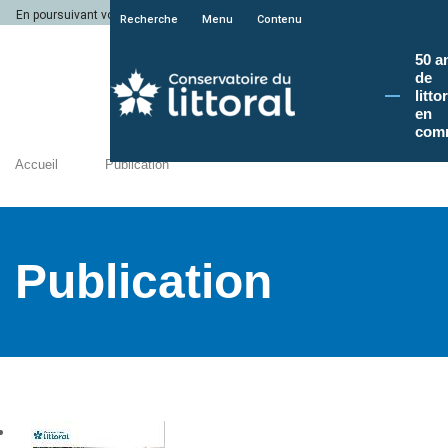
En poursuivant votre navigation sur le site du Conservatoire du littoral, vous a
Recherche
Menu
Contenu
50 a
de
litto
en
com
Accueil
Publication
Publication