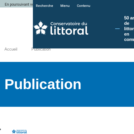
En poursuivant votre navigation sur le site du Conservatoire du littoral, vous a
Recherche
Menu
Contenu
50 a
de
litto
en
com
Accueil
Publication
Publication