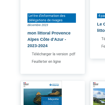
Lettre d'information des
4 p
délégations de rivages
Le 
décembre 2023
litt
mon littoral Provence
Té
Alpes Côte d'Azur
-
2023-2024
Fe
Télécharger la version .pdf
Feuilleter en ligne