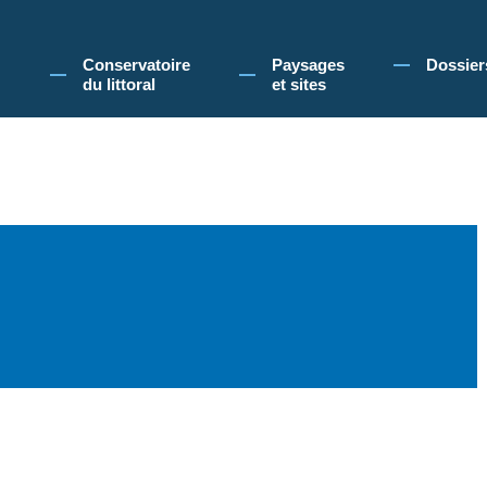
 Conservatoire du littoral, vous acceptez l'utilisation de cookies pour vous propose
Conservatoire
Paysages
Dossier
du littoral
et sites