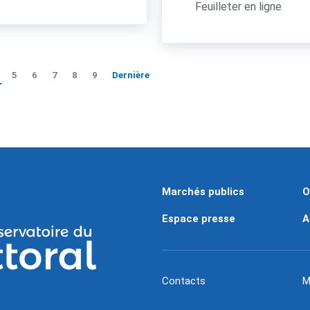
Feuilleter en ligne
5
6
7
8
9
Dernière
Marchés publics
O
Espace presse
A
Contacts
M