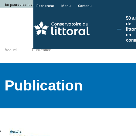
En poursuivant votre navigation sur le site du Conservatoire du littoral, vous a
Recherche
Menu
Contenu
50 a
de
litto
en
com
Accueil
Publication
Publication