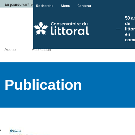
En poursuivant votre navigation sur le site du Conservatoire du littoral, vous a
Recherche
Menu
Contenu
50 a
de
litto
en
com
Accueil
Publication
Publication