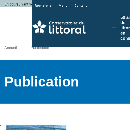
En poursuivant votre navigation sur le site du Conservatoire du littoral, vous a
Recherche
Menu
Contenu
50 a
de
litto
en
com
Accueil
Publication
Publication