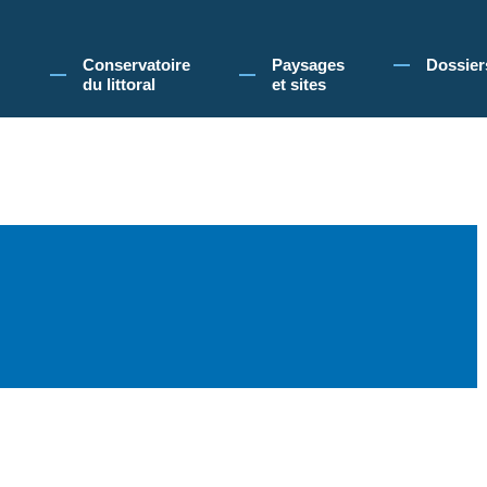
 Conservatoire du littoral, vous acceptez l'utilisation de cookies pour vous propose
Conservatoire
Paysages
Dossier
du littoral
et sites