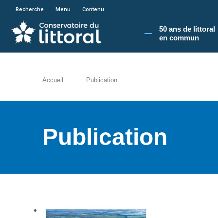
En poursuivant votre navigation sur le site du
Recherche
Menu
Contenu
50 ans de littoral
en commun​
Accueil
Publication
Publication