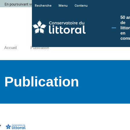
En poursuivant votre navigation sur le site du Conservatoire du littoral, vous a
Recherche
Menu
Contenu
50 a
de
litto
en
com
Accueil
Publication
Publication