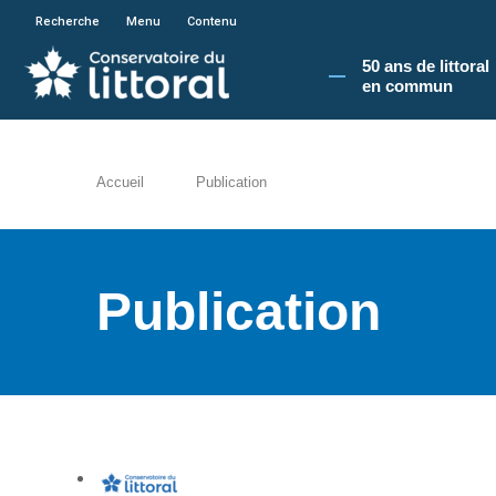
En poursuivant votre navigation sur le site du
Recherche
Menu
Contenu
50 ans de littoral
en commun​
Accueil
Publication
Publication