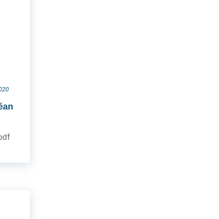
2020
céan
.pdf