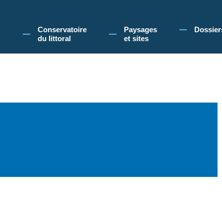
 Conservatoire du littoral, vous acceptez l'utilisation de cookies pour vous propose
Conservatoire
Paysages
Dossier
du littoral
et sites