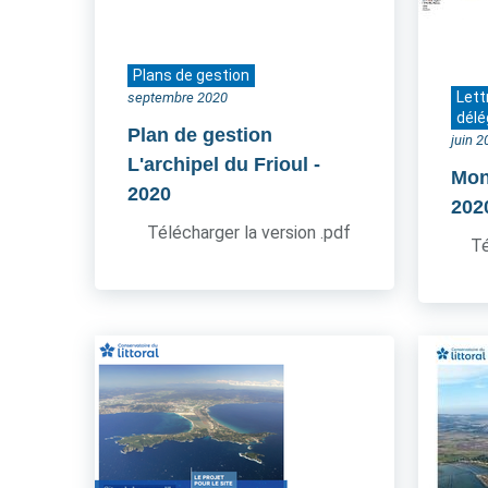
Plans de gestion
Lett
septembre 2020
délé
Plan de gestion
juin 
L'archipel du Frioul
-
Mon
2020
202
Télécharger la version .pdf
Té