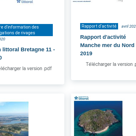
Rapport d'activité
avril 20
re d'information des
gations de rivages
Rapport d'activité
2020
Manche mer du Nord
 littoral Bretagne 11
-
2019
0
Télécharger la version 
lécharger la version .pdf