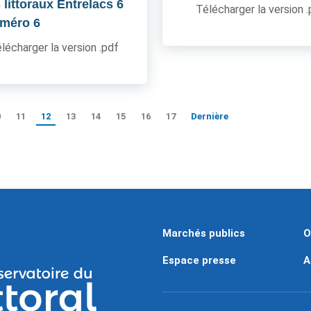
 littoraux Entrelacs 6
Télécharger la version 
uméro 6
lécharger la version .pdf
0
11
12
13
14
15
16
17
Dernière
Marchés publics
O
Espace presse
A