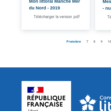
Mon littoral Manche Mer
Mes
du Nord
- 2019
- n
Télécharger la version .pdf
Té
Première
7
8
9
1