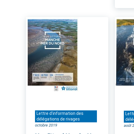
Lettre d'information des
Lett
délégations de rivages
délé
octobre 2019
août 