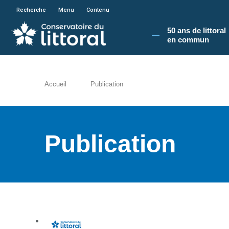
En poursuivant votre navigation sur le site du
Recherche
Menu
Contenu
50 ans de littoral
en commun​
Accueil
Publication
Publication