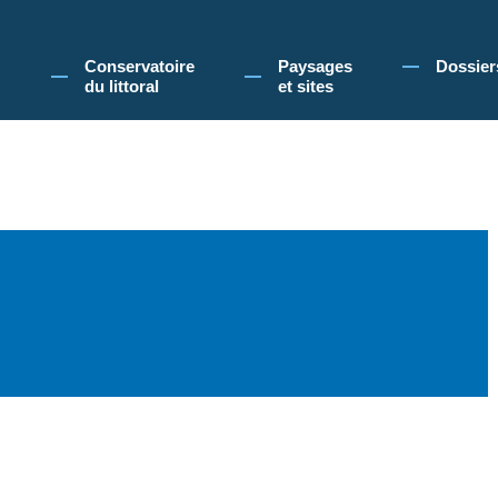
 Conservatoire du littoral, vous acceptez l'utilisation de cookies pour vous propose
Conservatoire
Paysages
Dossier
du littoral
et sites