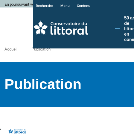
En poursuivant votre navigation sur le site du Conservatoire du littoral, vous a
Recherche
Menu
Contenu
50 a
de
litto
en
com
Accueil
Publication
Publication