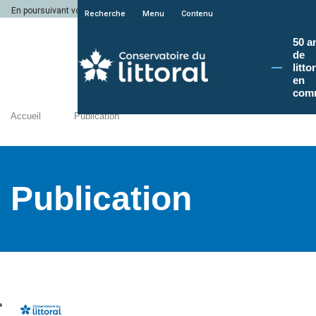
En poursuivant votre navigation sur le site du Conservatoire du littoral, vous a
Recherche
Menu
Contenu
50 a
de
litto
en
com
Accueil
Publication
Publication