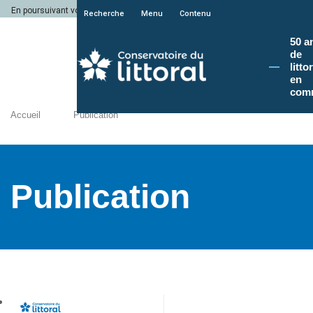
En poursuivant votre navigation sur le site du Conservatoire du littoral, vous a
Recherche
Menu
Contenu
50 a
de
litto
en
com
Accueil
Publication
Publication