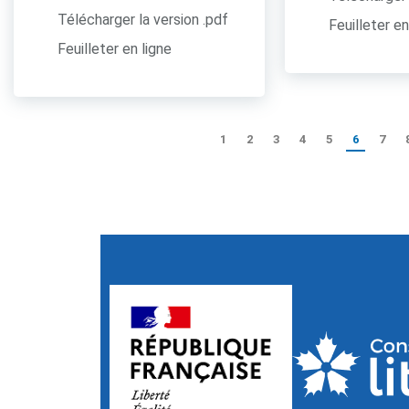
Télécharger la version .pdf
Feuilleter en
Feuilleter en ligne
1
2
3
4
5
6
7