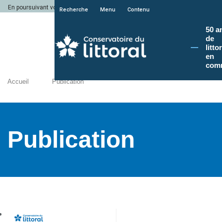
En poursuivant votre navigation sur le site du Conservatoire du littoral, vous a
Recherche
Menu
Contenu
50 a
de
litto
en
com
Accueil
Publication
Publication