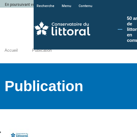
En poursuivant votre navigation sur le site du Conservatoire du littoral, vous a
Recherche
Menu
Contenu
50 a
de
litto
en
com
Accueil
Publication
Publication