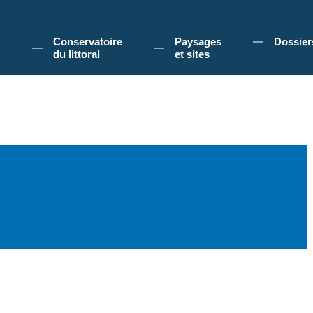
 Conservatoire du littoral, vous acceptez l'utilisation de cookies pour vous propose
Conservatoire
Paysages
Dossier
du littoral
et sites