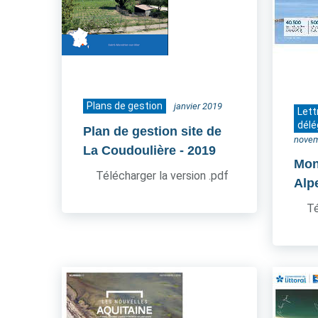
Plans de gestion
janvier 2019
Lett
délé
Plan de gestion site de
novem
La Coudoulière
- 2019
Mon
Télécharger la version .pdf
Alp
Té