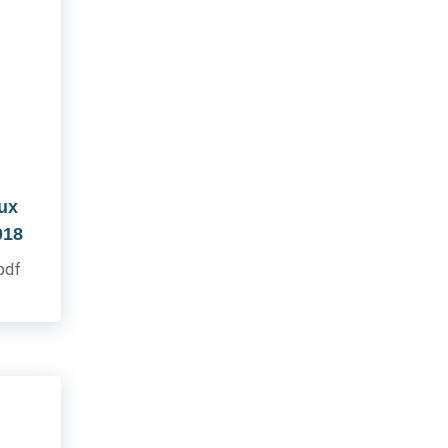
aux
018
.pdf