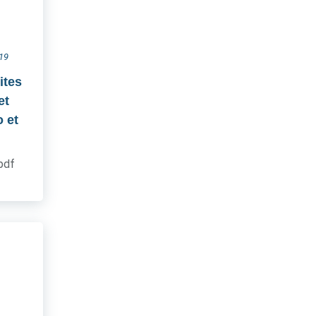
019
ites
et
 et
.pdf