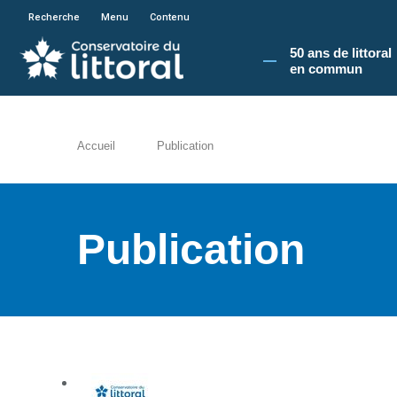
En poursuivant votre navigation sur le site du
Recherche
Menu
Contenu
50 ans de littoral
en commun​
Accueil
Publication
Publication