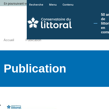
En poursuivant votre navigation sur le site du Conservatoire du littoral, vous a
Recherche
Menu
Contenu
50 a
de
litto
en
com
Accueil
Publication
Publication