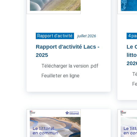
Rapport d'activité
4 p
juillet 2026
Rapport d'activité Lacs
-
Le 
2025
litt
202
Télécharger la version .pdf
Té
Feuilleter en ligne
Fe