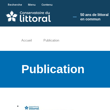
En poursuivant votre navigation sur le site du
Recherche
Menu
Contenu
50 ans de littoral
en commun​
Accueil
Publication
Publication