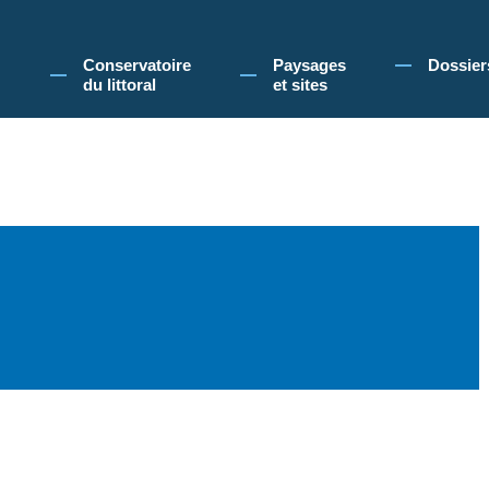
 Conservatoire du littoral, vous acceptez l'utilisation de cookies pour vous propose
Conservatoire
Paysages
Dossier
du littoral
et sites