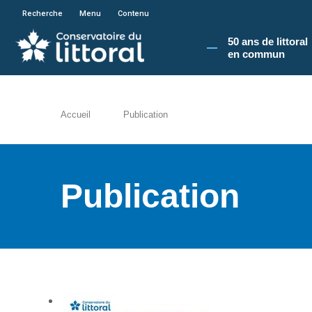
En poursuivant votre navigation sur le site du
Recherche
Menu
Contenu
50 ans de littoral
en commun​
Accueil
Publication
Publication