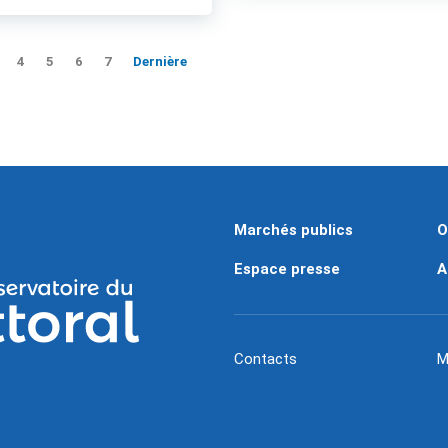
4
5
6
7
Dernière
Marchés publics
O
Espace presse
A
Contacts
M