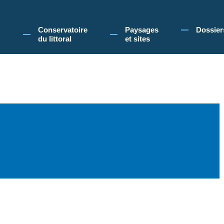
 Conservatoire du littoral, vous acceptez l'utilisation de cookies pour vous propose
Conservatoire
Paysages
Dossier
du littoral
et sites